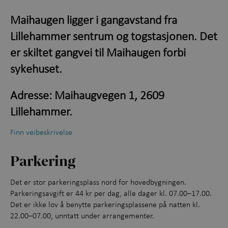
Opplevelser gjennom året
+
Maihaugen ligger i gangavstand fra
Lillehammer sentrum og togstasjonen. Det
Kunnskap og læring
+
er skiltet gangvei til Maihaugen forbi
Utforsk samlingene
sykehuset.
Om Maihaugen
Adresse: Maihaugvegen 1, 2609
Lillehammer.
Finn veibeskrivelse
Parkering
Det er stor parkeringsplass nord for hovedbygningen.
Parkeringsavgift er 44 kr per dag, alle dager kl. 07.00–17.00.
Det er ikke lov å benytte parkeringsplassene på natten kl.
22.00–07.00, unntatt under arrangementer.