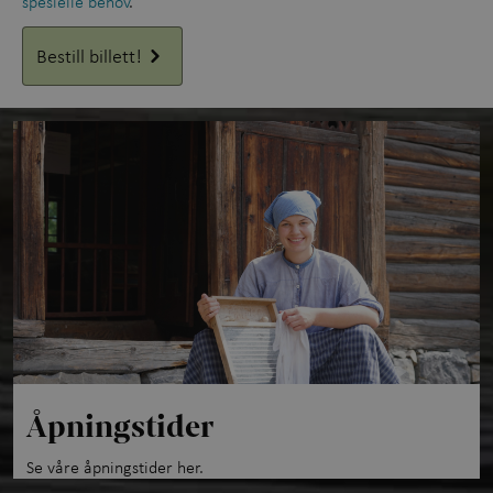
spesielle behov
.
Bestill billett!
Åpningstider
Se våre åpningstider her.