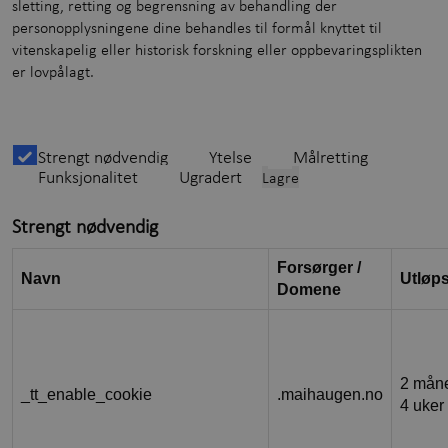
sletting, retting og begrensning av behandling der
personopplysningene dine behandles til formål knyttet til
vitenskapelig eller historisk forskning eller oppbevaringsplikten
er lovpålagt.
Strengt nødvendig
Ytelse
Målretting
Funksjonalitet
Ugradert
Lagre
Strengt nødvendig
Forsørger /
Navn
Utløp
Domene
2 mån
_tt_enable_cookie
.maihaugen.no
4 uker