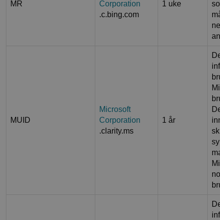
MR
Corporation
1 uke
so
.c.bing.com
må
ne
an
D
in
br
Mi
br
Microsoft
De
MUID
Corporation
1 år
in
.clarity.ms
sk
sy
ma
Mi
no
br
D
in