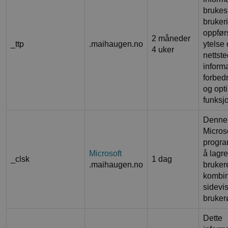
brukes 
bruker
oppførs
2 måneder
_ttp
.maihaugen.no
ytelse
4 uker
nettst
informa
forbed
og opt
funksjo
Denne c
Microso
progra
Microsoft
å lagr
_clsk
1 dag
.maihaugen.no
brukere
kombin
sidevis
brukerø
Dette