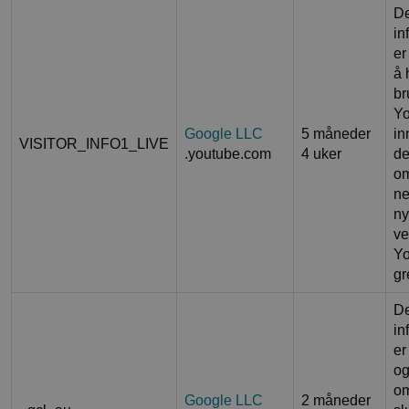
D
in
er
å 
br
Yo
Google LLC
5 måneder
in
VISITOR_INFO1_LIVE
.youtube.com
4 uker
de
o
ne
ny
ve
Yo
gr
D
in
er
og
om
Google LLC
2 måneder