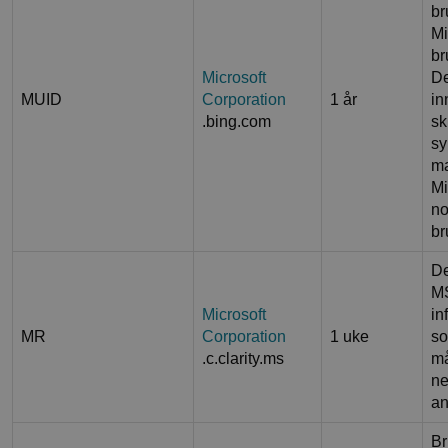
br
Mi
br
Microsoft
De
MUID
Corporation
1 år
in
.bing.com
sk
sy
ma
Mi
no
br
De
MS
Microsoft
in
MR
Corporation
1 uke
so
.c.clarity.ms
må
ne
an
Br