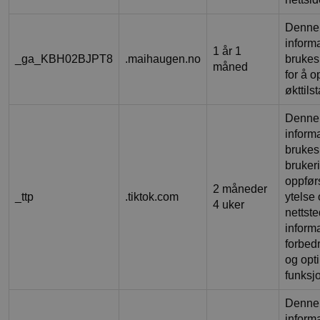
Denne
inform
1 år 1
_ga_KBH02BJPT8
.maihaugen.no
brukes
måned
for å o
økttils
Denne
inform
brukes 
bruker
oppførs
2 måneder
_ttp
.tiktok.com
ytelse
4 uker
nettst
informa
forbed
og opt
funksjo
Denne
inform