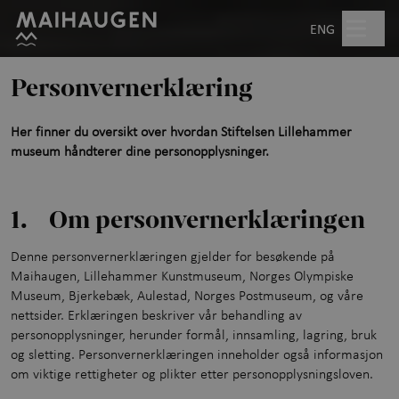
Hopp til hovedinnhold
Søk
ENG
Personvernerklæring
Åpent kl. 10.00–17.00
Her finner du oversikt over hvordan Stiftelsen Lillehammer
Billetter
museum håndterer dine personopplysninger.
Planlegg besøk
+
1. Om personvernerklæringen
Hva skjer?
Denne personvernerklæringen gjelder for besøkende på
Maihaugen, Lillehammer Kunstmuseum, Norges Olympiske
Friluftsmuseet
+
Museum, Bjerkebæk, Aulestad, Norges Postmuseum, og våre
nettsider. Erklæringen beskriver vår behandling av
Utstillinger
personopplysninger, herunder formål, innsamling, lagring, bruk
og sletting. Personvernerklæringen inneholder også informasjon
om viktige rettigheter og plikter etter personopplysningsloven.
Aktiviteter for barn
+