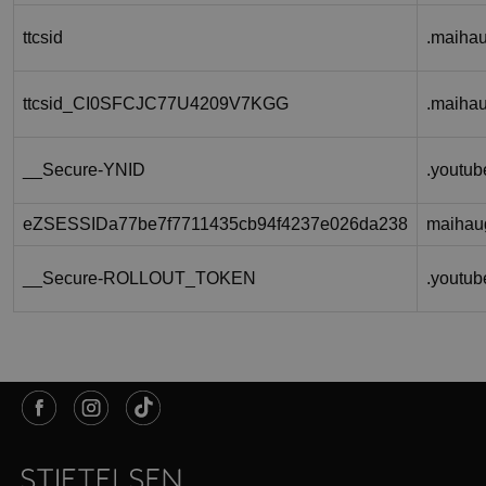
ttcsid
.maiha
ttcsid_CI0SFCJC77U4209V7KGG
.maiha
__Secure-YNID
.youtu
eZSESSIDa77be7f7711435cb94f4237e026da238
maihau
__Secure-ROLLOUT_TOKEN
.youtu