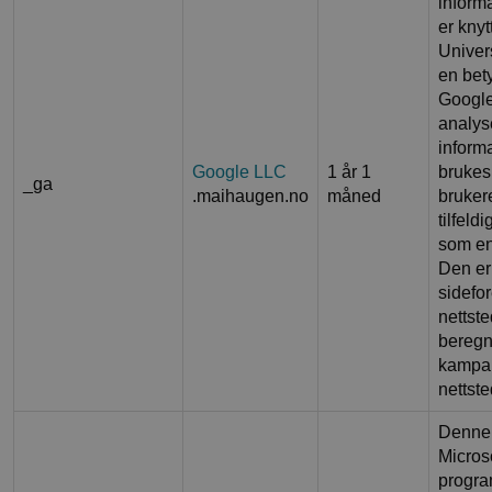
inform
er knyt
Univer
en bet
Google
analys
inform
Google LLC
1 år 1
brukes 
_ga
.maihaugen.no
måned
brukere
tilfel
som en 
Den er 
sidefo
nettste
beregn
kampan
nettst
Denne c
Microso
progra