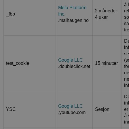
å 
Meta Platform
2 måneder
re
_fbp
Inc.
4 uker
so
.maihaugen.no
sa
tr
D
in
se
Google LLC
(s
test_cookie
15 minutter
.doubleclick.net
fo
ne
ne
in
D
in
Google LLC
YSC
Sesjon
er
.youtube.com
å 
in