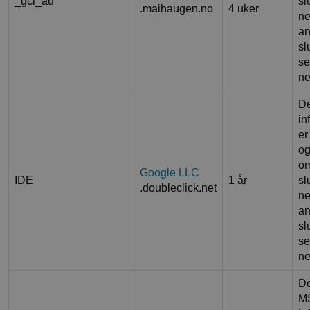
_gcl_au
sl
.maihaugen.no
4 uker
ne
an
sl
se
ne
D
in
er
og
om
Google LLC
IDE
1 år
sl
.doubleclick.net
ne
an
sl
se
ne
De
MS