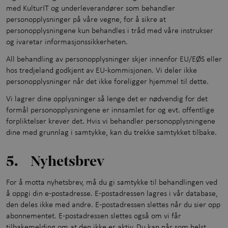
med KulturIT og underleverandører som behandler
personopplysninger på våre vegne, for å sikre at
personopplysningene kun behandles i tråd med våre instrukser
og ivaretar informasjonssikkerheten.
All behandling av personopplysninger skjer innenfor EU/EØS eller
hos tredjeland godkjent av EU-kommisjonen. Vi deler ikke
personopplysninger når det ikke foreligger hjemmel til dette.
Vi lagrer dine opplysninger så lenge det er nødvendig for det
formål personopplysningene er innsamlet for og evt. offentlige
forpliktelser krever det. Hvis vi behandler personopplysningene
dine med grunnlag i samtykke, kan du trekke samtykket tilbake.
5. Nyhetsbrev
For å motta nyhetsbrev, må du gi samtykke til behandlingen ved
å oppgi din e-postadresse. E-postadressen lagres i vår database,
den deles ikke med andre. E-postadressen slettes når du sier opp
abonnementet. E-postadressen slettes også om vi får
tilbakemelding om at den ikke er aktiv. Du kan når som helst