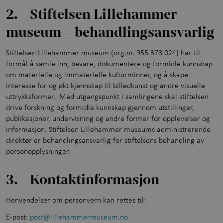
2. Stiftelsen Lillehammer
Opplevelser gjennom året
+
museum – behandlingsansvarlig
Kunnskap og læring
+
Stiftelsen Lillehammer museum (org.nr. 955 378 024) har til
Utforsk samlingene
formål å samle inn, bevare, dokumentere og formidle kunnskap
om materielle og immaterielle kulturminner, og å skape
Om Maihaugen
interesse for og økt kjennskap til billedkunst og andre visuelle
uttrykksformer. Med utgangspunkt i samlingene skal stiftelsen
drive forskning og formidle kunnskap gjennom utstillinger,
publikasjoner, undervisning og andre former for opplevelser og
informasjon. Stiftelsen Lillehammer museums administrerende
direktør er behandlingsansvarlig for stiftelsens behandling av
personopplysninger.
3. Kontaktinformasjon
Henvendelser om personvern kan rettes til:
E-post:
post@lillehammermuseum.no