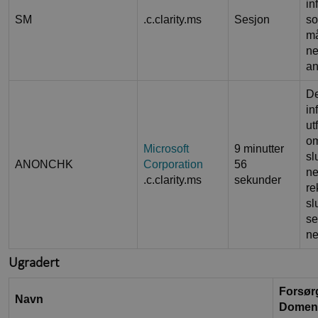
in
SM
.c.clarity.ms
Sesjon
so
må
ne
an
D
in
ut
om
Microsoft
9 minutter
sl
ANONCHK
Corporation
56
ne
.c.clarity.ms
sekunder
re
sl
se
ne
Ugradert
Forsørg
Navn
Domen