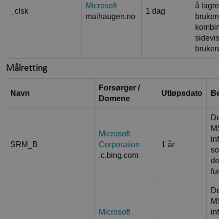
Microsoft
å lagr
_clsk
1 dag
maihaugen.no
brukere
kombin
sidevis
brukerø
Målretting
Forsørger /
Navn
Utløpsdato
Be
Domene
De
M
Microsoft
in
SRM_B
Corporation
1 år
so
.c.bing.com
de
fu
De
MS
Microsoft
in