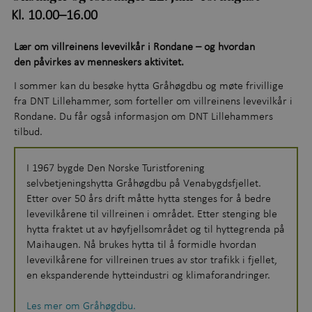
Kl. 10.00–16.00
Opplevelser gjennom året
+
Lær om villreinens levevilkår i Rondane – og hvordan
Kunnskap og læring
+
den påvirkes av menneskers aktivitet.
Utforsk samlingene
I sommer kan du besøke hytta Gråhøgdbu og møte frivillige
fra DNT Lillehammer, som forteller om villreinens levevilkår i
Rondane. Du får også informasjon om DNT Lillehammers
Om Maihaugen
tilbud.
I 1967 bygde Den Norske Turistforening
selvbetjeningshytta Gråhøgdbu på Venabygdsfjellet.
Etter over 50 års drift måtte hytta stenges for å bedre
levevilkårene til villreinen i området. Etter stenging ble
hytta fraktet ut av høyfjellsområdet og til hyttegrenda på
Maihaugen. Nå brukes hytta til å formidle hvordan
levevilkårene for villreinen trues av stor trafikk i fjellet,
en ekspanderende hytteindustri og klimaforandringer.
Les mer om Gråhøgdbu.