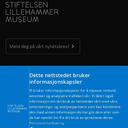
Meld deg på vårt nyhetsbrev!
Kontakt oss
Dette nettstedet bruker
Maihaugvegen 1, 2609 Lillehammer
informasjonskapsler
Telefon: +47 61 28 89 00
Vi bruker informasjonskapsler for å tilpasse innhold,
Mandag – fredag kl. 09.00 – 15.30
annonser og analysere trafikken vår. Vi deler også
E-post:
post@lillehammermuseum.no
informasjon om din bruk av nettstedet vårt med våre
annonserings- og analysepartnere som kan kombinere
den med annen informasjon du har gitt dem eller som
Ansatte
de har samlet inn fra din bruk av tjenestene deres.
Personvernerklæring
Personvernerklæring