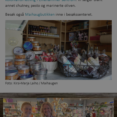
annet chutney, pesto og marinerte oliven.
Besøk også
Maihaugbutikken
inne i besøkssenteret.
Foto: Kirsi-Marja Laiho / Maihaugen