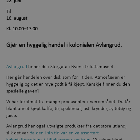
22. juni
Opplevelser gjennom året
+
Til
16. august
Kunnskap og læring
+
Kl. 10.00–17.00
Utforsk samlingene
Gjør en hyggelig handel i kolonialen Avlangrud.
Om Maihaugen
Avlangrud
finner du i Storgata i Byen i friluftsmuseet.
Her går handelen over disk som før i tiden. Atmosfæren er
hyggelig og det er mye godt å få kjøpt. Kanskje finner du den
spesielle gaven?
Vi har lokalmat fra mange produsenter i nærområdet. Du får
blant annet kjøpt kaffe, te, spekemat, ost, krydder, syltetøy og
juice.
Avlangrud har også utvalgte produkter fra det store utland,
slik det var
da den i sin tid var en velassortert
kolonialforretning i Lillehammer sentrum
. Vi selger blant