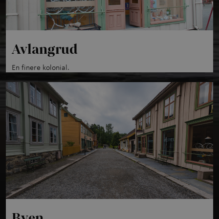
Avlangrud
En finere kolonial.
Byen