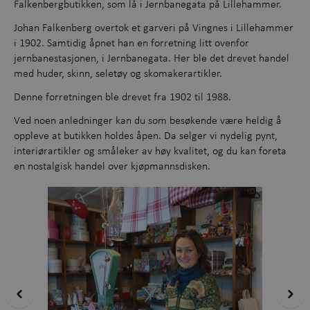
Falkenbergbutikken, som lå i Jernbanegata på Lillehammer.
Opplevelser gjennom året
+
Johan Falkenberg overtok et garveri på Vingnes i Lillehammer
i 1902. Samtidig åpnet han en forretning litt ovenfor
Kunnskap og læring
+
jernbanestasjonen, i Jernbanegata. Her ble det drevet handel
med huder, skinn, seletøy og skomakerartikler.
Utforsk samlingene
Denne forretningen ble drevet fra 1902 til 1988.
Om Maihaugen
Ved noen anledninger kan du som besøkende være heldig å
oppleve at butikken holdes åpen. Da selger vi nydelig pynt,
interiørartikler og småleker av høy kvalitet, og du kan foreta
en nostalgisk handel over kjøpmannsdisken.