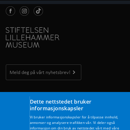
Meld deg på vårt nyhetsbrev!
Kontakt oss
Dette nettstedet bruker
Maihaugvegen 1, 2609 Lillehammer
informasjonskapsler
Telefon: +47 61 28 89 00
Vi bruker informasjonskapsler for å tilpasse innhold,
Mandag – fredag kl. 09.00 – 15.30
annonser og analysere trafikken vår. Vi deler også
E-post:
post@lillehammermuseum.no
informasjon om din bruk av nettstedet vårt med våre