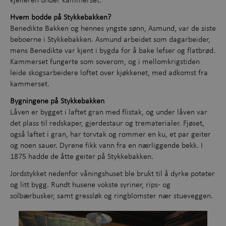
Hvem bodde på Stykkebakken?
Benedikte Bakken og hennes yngste sønn, Asmund, var de siste
beboerne i Stykkebakken. Asmund arbeidet som dagarbeider,
mens Benedikte var kjent i bygda for å bake lefser og flatbrød.
Kammerset fungerte som soverom, og i mellomkrigstiden
leide skogsarbeidere loftet over kjøkkenet, med adkomst fra
kammerset.
Bygningene på Stykkebakken
Låven er bygget i laftet gran med flistak, og under låven var
det plass til redskaper, gjerdestaur og trematerialer. Fjøset,
også laftet i gran, har torvtak og rommer en ku, et par geiter
og noen sauer. Dyrene fikk vann fra en nærliggende bekk. I
1875 hadde de åtte geiter på Stykkebakken.
Jordstykket nedenfor våningshuset ble brukt til å dyrke poteter
og litt bygg. Rundt husene vokste syriner, rips- og
solbærbusker, samt gressløk og ringblomster nær stueveggen.