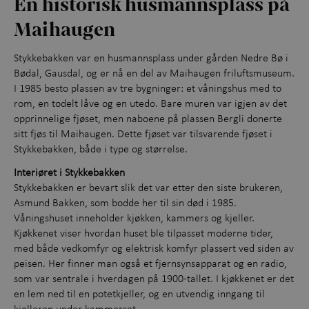
En historisk husmannsplass på
Opplevelser gjennom året
+
Maihaugen
Kunnskap og læring
+
Stykkebakken var en husmannsplass under gården Nedre Bø i
Bødal, Gausdal, og er nå en del av Maihaugen friluftsmuseum.
Utforsk samlingene
I 1985 besto plassen av tre bygninger: et våningshus med to
rom, en todelt låve og en utedo. Bare muren var igjen av det
Om Maihaugen
opprinnelige fjøset, men naboene på plassen Bergli donerte
sitt fjøs til Maihaugen. Dette fjøset var tilsvarende fjøset i
Stykkebakken, både i type og størrelse.
Interiøret i Stykkebakken
Stykkebakken er bevart slik det var etter den siste brukeren,
Asmund Bakken, som bodde her til sin død i 1985.
Våningshuset inneholder kjøkken, kammers og kjeller.
Kjøkkenet viser hvordan huset ble tilpasset moderne tider,
med både vedkomfyr og elektrisk komfyr plassert ved siden av
peisen. Her finner man også et fjernsynsapparat og en radio,
som var sentrale i hverdagen på 1900-tallet. I kjøkkenet er det
en lem ned til en potetkjeller, og en utvendig inngang til
kjelleren under kammerset.