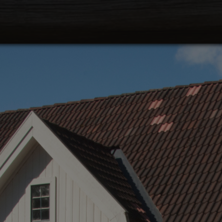
Søk
Plan
Hva 
Fril
Utst
Akti
Oppl
Kunn