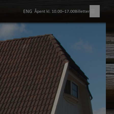
ENG
Åpent kl. 10.00–17.00
Billetter
legg besøk
+
skjer?
uftsmuseet
+
illinger
viteter for barn
+
evelser gjennom året
+
skap og læring
+