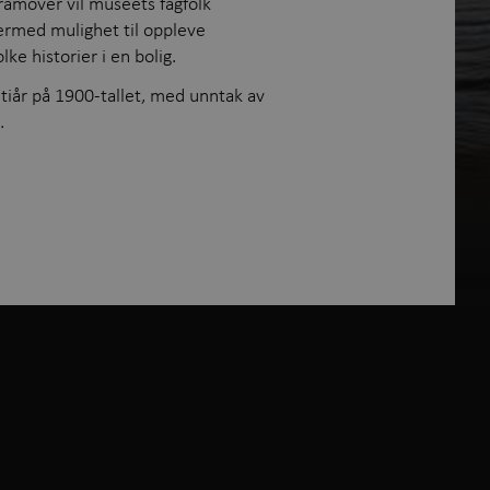
Framover vil museets fagfolk
dermed mulighet til oppleve
e historier i en bolig.
 tiår på 1900-tallet, med unntak av
t.