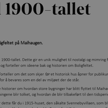
l 1900-tallet
igfeltet på Maihaugen.
 1900-tallet. Dette gir en unik mulighet til nostalgi og mimring fr
, og forteller om ideene bak og historien om Boligfeltet.
 forteller om det som skjer
før
et historisk hus åpner for publik
for å bevares som en del av miljøet der de står.
historier om hvordan store bygninger har blitt flyttet til Maihau
ningene blir tolket, og hvordan de blir tilbakeført til den tidspe
dette får du i 1915-huset, den såkalte Svennebyvillaen, som bl