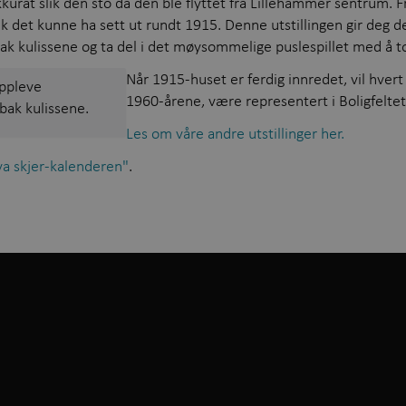
kurat slik den sto da den ble flyttet fra Lillehammer sentrum. 
ik det kunne ha sett ut rundt 1915. Denne utstillingen gir deg 
 kulissene og ta del i det møysommelige puslespillet med å tolk
Når 1915-huset er ferdig innredet, vil hvert
oppleve
1960-årene, være representert i Boligfelte
bak kulissene.
Les om våre andre utstillinger her.
a skjer-kalenderen"
.