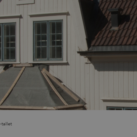
Utfo
Om 
-tallet