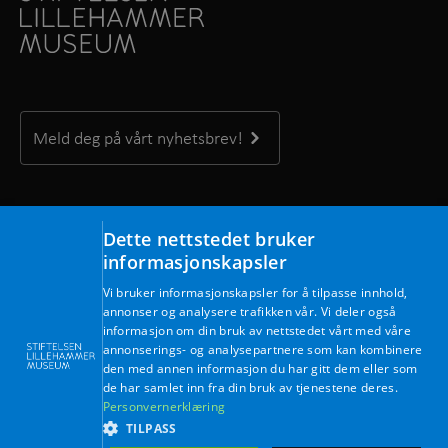
Meld deg på vårt nyhetsbrev!
Kontakt oss
Dette nettstedet bruker
Maihaugvegen 1, 2609 Lillehammer
informasjonskapsler
Telefon: +47 61 28 89 00
Vi bruker informasjonskapsler for å tilpasse innhold,
Mandag – fredag kl. 09.00 – 15.30
annonser og analysere trafikken vår. Vi deler også
E-post:
post@lillehammermuseum.no
informasjon om din bruk av nettstedet vårt med våre
annonserings- og analysepartnere som kan kombinere
den med annen informasjon du har gitt dem eller som
Ansatte
de har samlet inn fra din bruk av tjenestene deres.
Personvernerklæring
Personvernerklæring
TILPASS