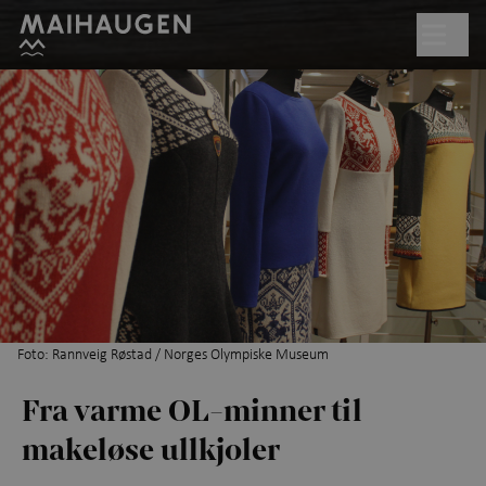
Hopp til hovedinnhold
Søk
Åpent kl. 10.00–17.00
Billetter
Planlegg besøk
+
Hva skjer?
Friluftsmuseet
+
Foto: Rannveig Røstad / Norges Olympiske Museum
Fra varme OL-minner til
Utstillinger
makeløse ullkjoler
Aktiviteter for barn
+