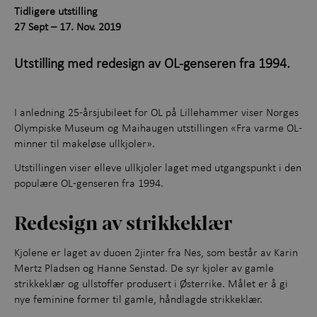
Tidligere utstilling
Opplevelser gjennom året
+
27 Sept – 17. Nov. 2019
Kunnskap og læring
+
Utstilling med redesign av OL-genseren fra 1994.
Utforsk samlingene
I anledning 25-årsjubileet for OL på Lillehammer viser Norges
Om Maihaugen
Olympiske Museum og Maihaugen utstillingen «Fra varme OL-
minner til makeløse ullkjoler».
Utstillingen viser elleve ullkjoler laget med utgangspunkt i den
populære OL-genseren fra 1994.
Redesign av strikkeklær
Kjolene er laget av duoen 2jinter fra Nes, som består av Karin
Mertz Pladsen og Hanne Senstad. De syr kjoler av gamle
strikkeklær og ullstoffer produsert i Østerrike. Målet er å gi
nye feminine former til gamle, håndlagde strikkeklær.