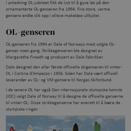
I anledning OL-jubileet fikk de lyst til å gyve løs på den
ornamenterte OL-genseren fra 1994. Fire store, varme
gensere endte slik opp i elleve makeløse ullkjoler.
OL-genseren
OL-genseren fra 1994 er Dale of Norways mest solgte OL-
genser noen gang. Strikkegenseren ble designet av
Margaretha Finseth og produsert av Dale fabrikker.
Dale designet den aller første offisielle skigenseren til vinter-
OL i Cortina d'Ampezzo i 1956. Siden har Dale vært offisiell
leverandør av OL- og VM-gensere til Norges Skiforbund.
I de senere OL har også Den internasjonale olympiske komité
(IOC) valgt Dale of Norway til å designe de offisielle genserne
til vinter-OL. Disse strikkegenserne har enerett til å bære de
olympiske ringer.