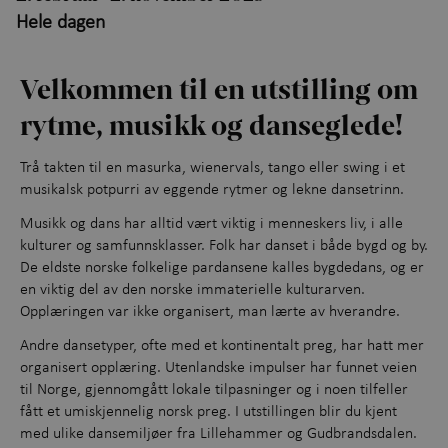
Hele dagen
Opplevelser gjennom året
+
Kunnskap og læring
+
Velkommen til en utstilling om
rytme, musikk og danseglede!
Utforsk samlingene
Trå takten til en masurka, wienervals, tango eller swing i et
Om Maihaugen
musikalsk potpurri av eggende rytmer og lekne dansetrinn.
Musikk og dans har alltid vært viktig i menneskers liv, i alle
kulturer og samfunnsklasser. Folk har danset i både bygd og by.
De eldste norske folkelige pardansene kalles bygdedans, og er
en viktig del av den norske immaterielle kulturarven.
Opplæringen var ikke organisert, man lærte av hverandre.
Andre dansetyper, ofte med et kontinentalt preg, har hatt mer
organisert opplæring. Utenlandske impulser har funnet veien
til Norge, gjennomgått lokale tilpasninger og i noen tilfeller
fått et umiskjennelig norsk preg. I utstillingen blir du kjent
med ulike dansemiljøer fra Lillehammer og Gudbrandsdalen.