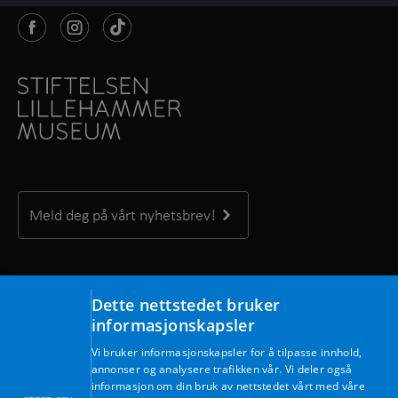
Meld deg på vårt nyhetsbrev!
Kontakt oss
Dette nettstedet bruker
Maihaugvegen 1, 2609 Lillehammer
informasjonskapsler
Telefon: +47 61 28 89 00
Vi bruker informasjonskapsler for å tilpasse innhold,
Mandag – fredag kl. 09.00 – 15.30
annonser og analysere trafikken vår. Vi deler også
E-post:
post@lillehammermuseum.no
informasjon om din bruk av nettstedet vårt med våre