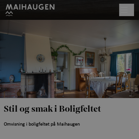
Hopp til hovedinnhold
Søk
Åpent kl. 10.00–17.00
Billetter
Planlegg besøk
+
Hva skjer?
Friluftsmuseet
+
Stil og smak i Boligfeltet
Utstillinger
Omvisning i boligfeltet på Maihaugen
Aktiviteter for barn
+