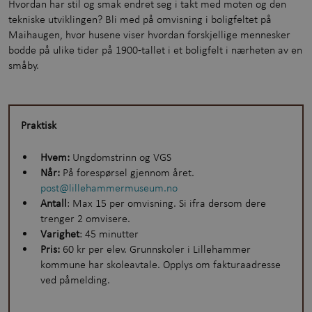
Hvordan har stil og smak endret seg i takt med moten og den
Opplevelser gjennom året
+
tekniske utviklingen? Bli med på omvisning i boligfeltet på
Maihaugen, hvor husene viser hvordan forskjellige mennesker
Kunnskap og læring
+
bodde på ulike tider på 1900-tallet i et boligfelt i nærheten av en
småby.
Utforsk samlingene
Om Maihaugen
Praktisk
Hvem:
Ungdomstrinn og VGS
Når:
På forespørsel gjennom året.
post@lillehammermuseum.no
Antall
: Max 15 per omvisning. Si ifra dersom dere
trenger 2 omvisere.
Varighet
: 45 minutter
Pris:
60 kr per elev. Grunnskoler i Lillehammer
kommune har skoleavtale. Opplys om fakturaadresse
ved påmelding.