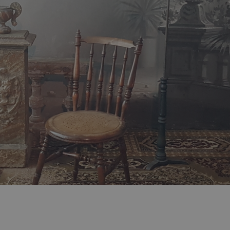
Utfo
Om 