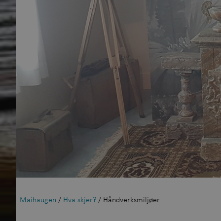
Maihaugen
/
Hva skjer?
/ Håndverksmiljøer