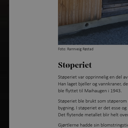
Foto: Rannveig Røstad
Støperiet
Støperiet var opprinnelig en del a
Han laget bjeller og vannkraner, d
ble flyttet til Maihaugen i 1943.
Støperiet ble brukt som støperom f
bygning. I støperiet er det esse og
Det flytende metallet blir helt ove
Gjørtlerne hadde sin blomstringsti