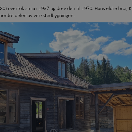
 overtok smia i 1937 og drev den til 1970. Hans eldre bror, Kr
nordre delen av verkstedbygningen.