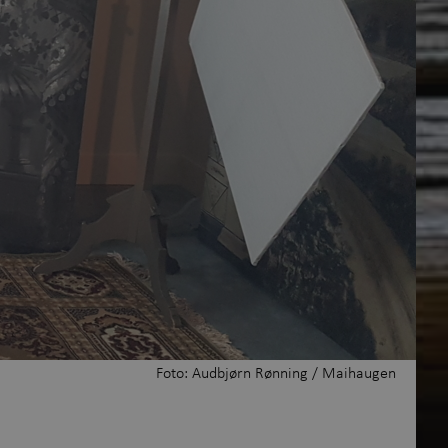
rsk samlingene
Maihaugen
Foto: Audbjørn Rønning / Maihaugen