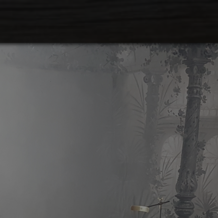
Søk
Plan
Hva 
Fril
Utst
Akti
Oppl
Kunn