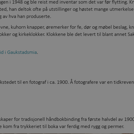
en i 1948 og ble reist med inventar som det var før flytting. 
sted, han deltok ofte på utstillinger og høstet mange utmerkel
 av hva han produserte.
vne, kuhorn knapper, øremerker for fe, dør og møbel beslag, knap
okker og kirkeklokker. Klokkene ble det levert til blant annet 
eid i Gaukstadsmia
.
kstedet til en fotograf i ca. 1900. Å fotografere var en tidkreven
skaper for tradisjonell håndbokbinding fra første halvdel av 1900
e kom fra trykkeriet til boka var ferdig med rygg og permer.