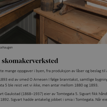
Maihaugen
 skomakerverksted
 mange oppgaver i byen, fra produksjon av låser og beslag til å
893 eid av smed O Arnesen I følge branntakst, samtlige bygning
ta 5 ble reist vet vi ikke, men antar mellom 1880 og 1893.
gvart Gaukstad (1868–1937) eier av Tomtegata 5. Sigvart fikk h
1892. Sigvart hadde antakelig jobbet i smia i Tomtegata. Når eie