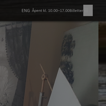
ENG
Åpent kl. 10.00–17.00
Billetter
legg besøk
+
skjer?
uftsmuseet
+
illinger
viteter for barn
+
evelser gjennom året
+
skap og læring
+