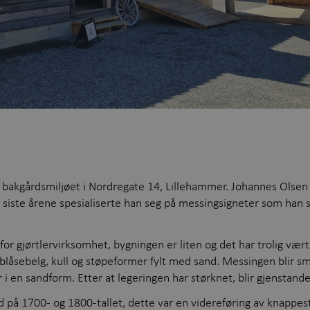
v bakgårdsmiljøet i Nordregate 14, Lillehammer. Johannes Olsen
e siste årene spesialiserte han seg på messingsigneter som han s
or gjørtlervirksomhet, bygningen er liten og det har trolig vært
 blåsebelg, kull og støpeformer fylt med sand. Messingen blir sme
r i en sandform. Etter at legeringen har størknet, blir gjenstande
d på 1700- og 1800-tallet, dette var en videreføring av knappest