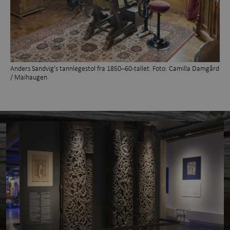
Anders Sandvig's tannlegestol fra 1850–60-tallet. Foto: Camilla Damgård
/ Maihaugen