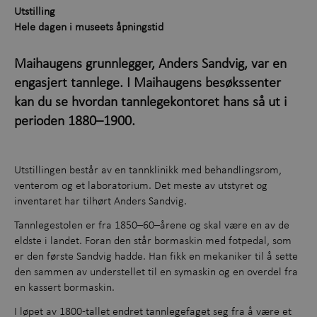
Utstilling
Opplevelser gjennom året
+
Hele dagen i museets åpningstid
Kunnskap og læring
+
Maihaugens grunnlegger, Anders Sandvig, var en
engasjert tannlege. I Maihaugens besøkssenter
Utforsk samlingene
kan du se hvordan tannlegekontoret hans så ut i
Om Maihaugen
perioden 1880–1900.
Utstillingen består av en tannklinikk med behandlingsrom,
venterom og et laboratorium. Det meste av utstyret og
inventaret har tilhørt Anders Sandvig.
Tannlegestolen er fra 1850–60–årene og skal være en av de
eldste i landet. Foran den står bormaskin med fotpedal, som
er den første Sandvig hadde. Han fikk en mekaniker til å sette
den sammen av understellet til en symaskin og en overdel fra
en kassert bormaskin.
I løpet av 1800-tallet endret tannlegefaget seg fra å være et