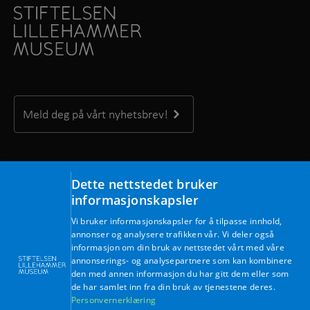
Meld deg på vårt nyhetsbrev!
Kontakt oss
Dette nettstedet bruker
Maihaugvegen 1, 2609 Lillehammer
informasjonskapsler
Telefon: +47 61 28 89 00
Vi bruker informasjonskapsler for å tilpasse innhold,
Mandag – fredag kl. 09.00 – 15.30
annonser og analysere trafikken vår. Vi deler også
E-post:
post@lillehammermuseum.no
informasjon om din bruk av nettstedet vårt med våre
annonserings- og analysepartnere som kan kombinere
den med annen informasjon du har gitt dem eller som
Ansatte
de har samlet inn fra din bruk av tjenestene deres.
Personvernerklæring
Personvernerklæring