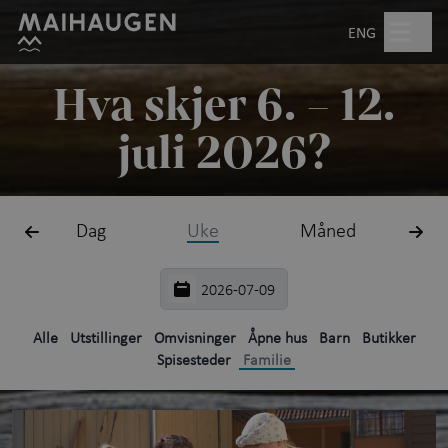
Hopp til hovedinnhold
Søk
ENG
Hva skjer 6. – 12.
Åpent kl. 10.00–17.00
juli 2026?
Billetter
Dag
Uke
Måned
Planlegg besøk
+
Hva skjer?
Friluftsmuseet
+
Alle
Utstillinger
Omvisninger
Åpne hus
Barn
Butikker
Spisesteder
Familie
Utstillinger
Aktiviteter for barn
+