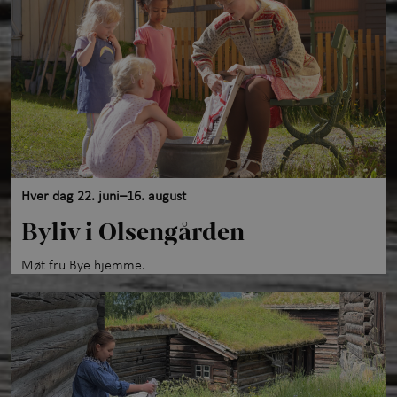
Opplevelser gjennom året
+
Kunnskap og læring
+
Utforsk samlingene
Om Maihaugen
Hver dag 22. juni–16. august
Byliv i Olsengården
Møt fru Bye hjemme.