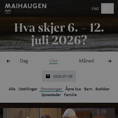
Hopp til hovedinnhold
Søk
ENG
Hva skjer 6. – 12.
Åpent kl. 10.00–17.00
juli 2026?
Billetter
Dag
Uke
Måned
Planlegg besøk
+
Hva skjer?
Friluftsmuseet
+
Alle
Utstillinger
Omvisninger
Åpne hus
Barn
Butikker
Spisesteder
Familie
Utstillinger
Aktiviteter for barn
+