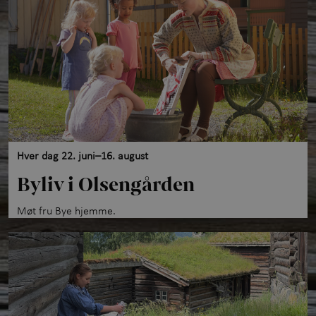
Opplevelser gjennom året
+
Kunnskap og læring
+
Utforsk samlingene
Om Maihaugen
Hver dag 22. juni–16. august
Byliv i Olsengården
Møt fru Bye hjemme.