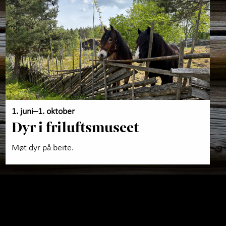
rsk samlingene
Maihaugen
1. juni–1. oktober
Dyr i friluftsmuseet
Møt dyr på beite.