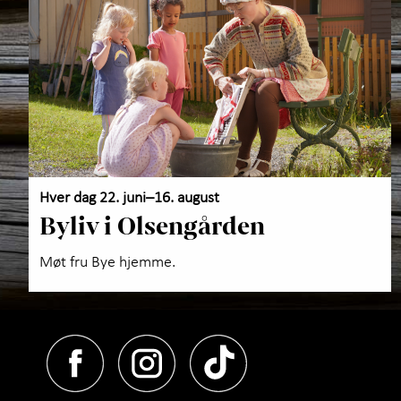
Hver dag 22. juni–16. august
Byliv i Olsengården
Møt fru Bye hjemme.