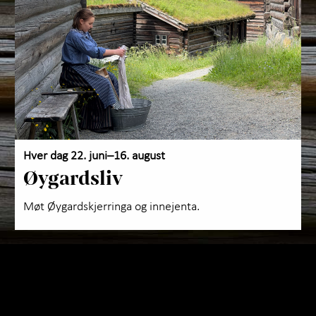
Utfo
Om 
Hver dag 22. juni–16. august
Øygardsliv
Møt Øygardskjerringa og innejenta.