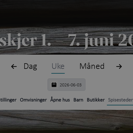
Søk
Plan
skjer 1. – 7. juni 
Hva 
Fril
Dag
Uke
Måned
Utst
Akti
tillinger
Omvisninger
Åpne hus
Barn
Butikker
Spisesteder
Oppl
Kunn