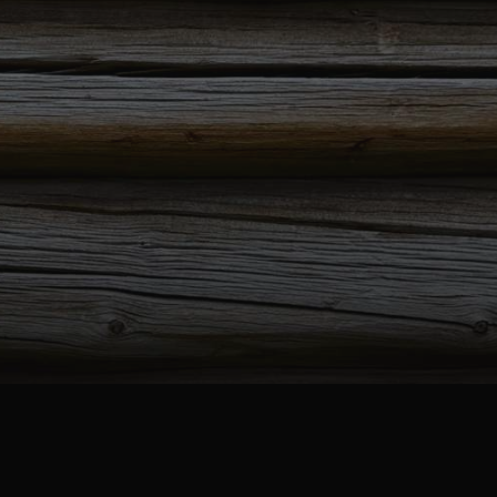
rsk samlingene
Maihaugen