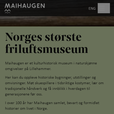
Hopp til hovedinnhold
Søk
ENG
Åpent kl. 10.00–17.00
Norges største
Billetter
friluftsmuseum
Planlegg besøk
+
Maihaugen er et kulturhistorisk museum i naturskjønne
omgivelser på Lillehammer.
Hva skjer?
Her kan du oppleve historiske bygninger, utstillinger og
omvisninger. Møt skuespillere i tidsriktige kostymer, lær om
Friluftsmuseet
+
tradisjonelle håndverk og få innblikk i hverdagen til
generasjonene før oss.
Utstillinger
I over 100 år har Maihaugen samlet, bevart og formidlet
Aktiviteter for barn
+
historier om livet i Norge.